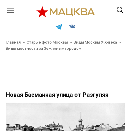
Перейти
к
контенту
Главная
»
Старые фото Москвы
»
Виды Москвы XIX-века
»
Виды местности за Земляным городом
Главная
»
Старые фото Москвы
»
Виды Москвы XIX-века
»
Виды местности за Земляным городом
»
Главная
»
Старые фото Москвы
»
Виды Москвы XIX-века
»
Виды
местности за Земляным городом
Новая Басманная улица от Разгуляя