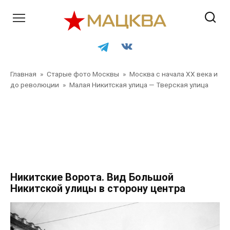
Перейти
к
контенту
Главная
»
Старые фото Москвы
»
Москва с начала XX века и
до революции
»
Малая Никитская улица — Тверская улица
Главная
»
Старые фото Москвы
»
Москва с начала XX
века и до революции
»
Малая Никитская улица —
Тверская улица
»
Главная
»
Старые фото Москвы
»
Москва с начала XX века и до революции
»
Малая
Никитская улица — Тверская улица
Никитские Ворота. Вид Большой
Никитской улицы в сторону центра