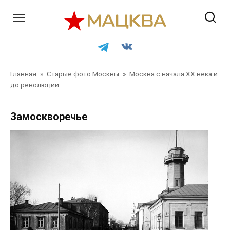
Перейти
к
контенту
Главная
»
Старые фото Москвы
»
Москва с начала XX века и
до революции
Замоскворечье