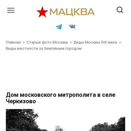
Перейти
к
контенту
Главная
»
Старые фото Москвы
»
Виды Москвы XIX-века
»
Виды местности за Земляным городом
Главная
»
Старые фото Москвы
»
Виды Москвы XIX-века
»
Виды местности за Земляным городом
»
Главная
»
Старые фото Москвы
»
Виды Москвы XIX-века
»
Виды
местности за Земляным городом
Дом московского митрополита в селе
Черкизово