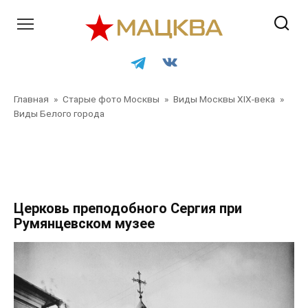
Перейти
к
контенту
Главная
»
Старые фото Москвы
»
Виды Москвы XIX-века
»
Виды Белого города
Главная
»
Старые фото Москвы
»
Виды Москвы XIX-века
»
Виды Белого города
»
Главная
»
Старые фото Москвы
»
Виды Москвы XIX-века
»
Виды Белого города
Церковь преподобного Сергия при
Румянцевском музее