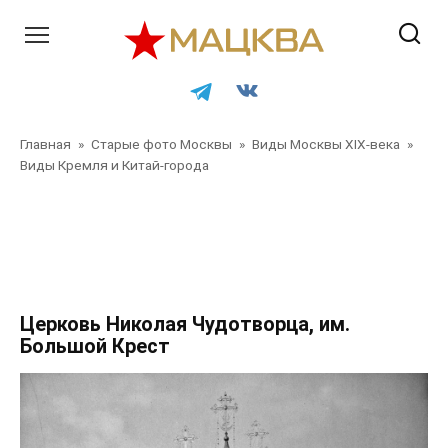
Перейти
к
контенту
Главная
»
Старые фото Москвы
»
Виды Москвы XIX-века
»
Виды Кремля и Китай-города
Главная
»
Старые фото Москвы
»
Виды Москвы XIX-века
»
Виды Кремля и Китай-города
»
Главная
»
Старые фото
Москвы
»
Виды Москвы XIX-века
»
Виды Кремля и Китай-
города
Церковь Николая Чудотворца, им.
Большой Крест