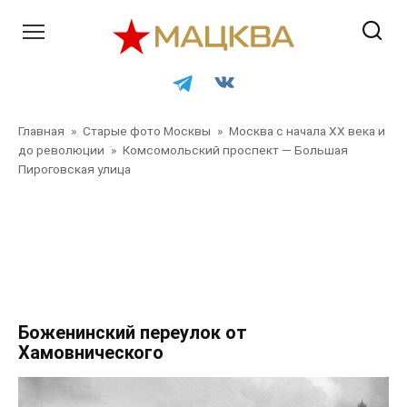
Перейти
к
контенту
Главная
»
Старые фото Москвы
»
Москва с начала XX века и
до революции
»
Комсомольский проспект — Большая
Пироговская улица
Главная
»
Старые фото Москвы
»
Москва с начала XX
века и до революции
»
Комсомольский проспект —
Большая Пироговская улица
»
Главная
»
Старые фото
Москвы
»
Москва с начала XX века и до революции
»
Комсомольский проспект — Большая Пироговская улица
Боженинский переулок от
Хамовнического