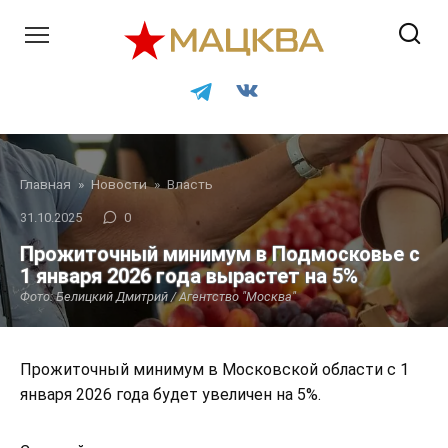
Перейти
к
контенту
Главная
»
Новости
»
Власть
31.10.2025
0
Прожиточный минимум в Подмосковье с
1 января 2026 года вырастет на 5%
Фото: Белицкий Дмитрий / Агентство "Москва"
Прожиточный минимум в Московской области с 1
января 2026 года будет увеличен на 5%.