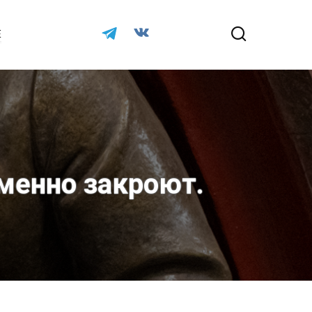
Е
менно закроют.