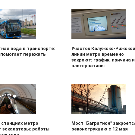
ная вода в транспорте:
Участок Калужско-Рижско
 помогает пережить
линии метро временно
закроют: график, причина и
альтернативы
 станциях метро
Мост "Багратион" закроетс
т эскалаторы: работы
реконструкцию с 12 мая
три года