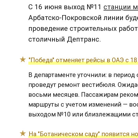
С 16 июня выход №11
станции 
Арбатско-Покровской линии буд
проведение строительных работ
столичный Дептранс.
"Победа" отменяет рейсы в ОАЭ с 18
В департаменте уточнили: в период
проведут ремонт вестибюля. Ожидае
восьми месяцев. Пассажирам реком
маршруты с учетом изменений — в
выходом №10 или близлежащими ст
На "Ботаническом саду" появится н