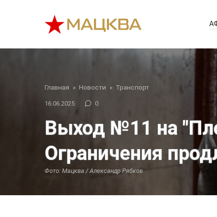
Перейти
к
А
контенту
Главная
»
Новости
»
Транспорт
16.06.2025
0
Выход №11 на "Пл
Ограничения прод
Фото: Мацква / Александр Рябков