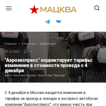
Перейти
к
контенту
Главная
»
Новости
»
Транспорт
03.12.2025
0
"Аэроэкспресс" корректирует тарифы:
изменения в стоимости проезда с 4
декабря
Фото: Киселев Сергей / Агентство "Москва"
С 4 декабря в Москве вводятся изменения в
тарифах на проезд в поездах и экспресс-автобусах
компании "Аэроэкспресс", что важно учесть при