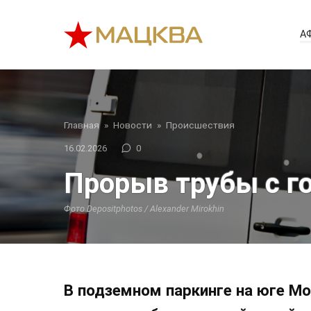
Перейти
к
А
контенту
Главная
»
Новости
»
Происшествия
16.02.2026
0
Прорыв трубы с го
Фото Depositphotos / Alexander Mirokhin
В подземном паркинге на юге М