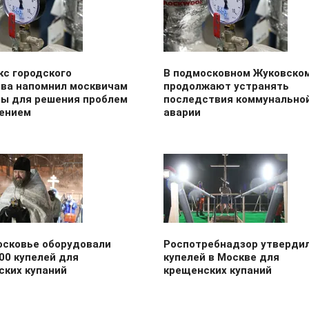
кс городского
В подмосковном Жуковско
тва напомнил москвичам
продолжают устранять
ты для решения проблем
последствия коммунально
лением
аварии
осковье оборудовали
Роспотребнадзор утвердил
00 купелей для
купелей в Москве для
ских купаний
крещенских купаний