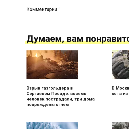
0
Комментарии
Думаем, вам понравит
Взрыв газгольдера в
В Моск
Сергиевом Посаде: восемь
кота и
человек пострадали, три дома
повреждены огнем