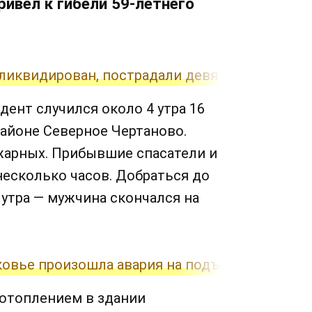
ривел к гибели 59-летнего
 ликвидирован, пострадали девять человек
ент случился около 4 утра 16
районе Северное Чертаново.
жарных. Прибывшие спасатели и
есколько часов. Добраться до
 утра — мужчина скончался на
овье произошла авария на подъемнике
отоплением в здании