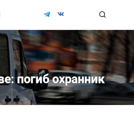
Е
е: погиб охранник