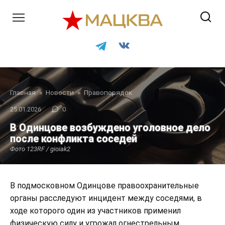
Перейти
к
контенту
Главная
»
Новости
»
Правопорядок
25.01.2026
0
В Одинцове возбуждено уголовное дело
после конфликта соседей
Фото 123RF / gioiak2
В подмосковном Одинцове правоохранительные
органы расследуют инцидент между соседями, в
ходе которого один из участников применил
физическую силу и угрожал огнестрельным