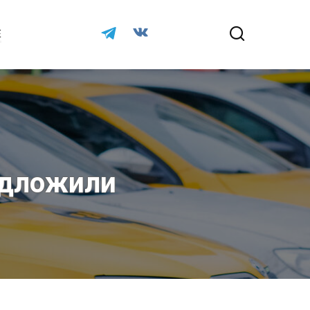
Е
едложили