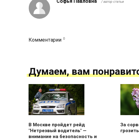
Софья Павловна
/ автор статьи
0
Комментарии
Думаем, вам понравит
В Москве пройдет рейд
За сорв
"Нетрезвый водитель" —
грозить
внимание на безопасность и