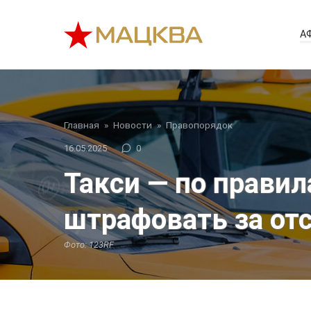
Перейти
к
А
контенту
Главная
»
Новости
»
Правопорядок
16.05.2025
0
Такси — по прави
штрафовать за от
Фото: 123RF