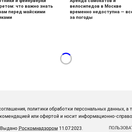
отники и фейерверки
Аренда самокатов и
ретом: что важно знать
велосипедов в Москве
чам перед майскими
временно недоступна — все
иками
за погоды
оглашения, политики обработки персональных данных, а т
рекомендацией или офертой и носит информационно-справо
Выдано
Роскомнадзором
11.07.2023.
ПОЛЬЗОВА