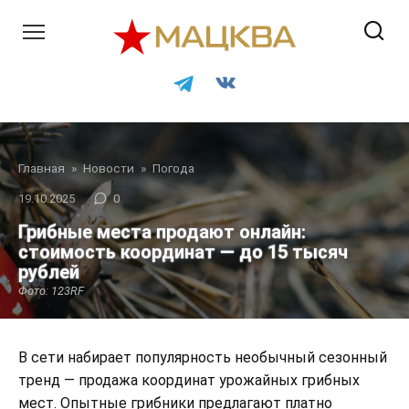
Перейти
к
контенту
Главная
»
Новости
»
Погода
19.10.2025
0
Грибные места продают онлайн:
стоимость координат — до 15 тысяч
рублей
Фото: 123RF
В сети набирает популярность необычный сезонный
тренд — продажа координат урожайных грибных
мест. Опытные грибники предлагают платно