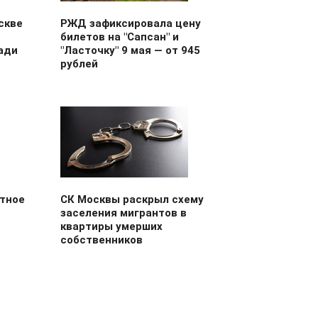
скве
РЖД зафиксировала цену
билетов на "Сапсан" и
ади
"Ласточку" 9 мая — от 945
рублей
итное
СК Москвы раскрыл схему
заселения мигрантов в
квартиры умерших
собственников