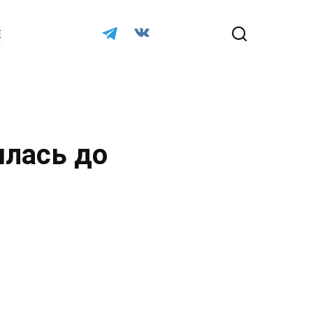
Е
илась до