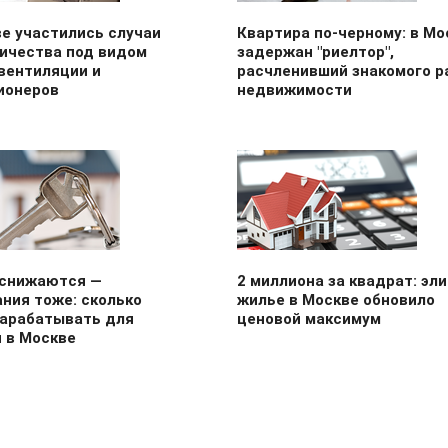
е участились случаи
Квартира по‑черному: в Мо
ичества под видом
задержан "риелтор",
вентиляции и
расчленивший знакомого р
ионеров
недвижимости
 снижаются —
2 миллиона за квадрат: эл
ния тоже: сколько
жилье в Москве обновило
зарабатывать для
ценовой максимум
 в Москве