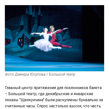
Фото Дамира Юсупова / Большой театр
Главный центр притяжения для поклонников балета
– Большой театр, где декабрьские и январские
показы "Щелкунчика" были раскуплены буквально за
считанные часы. Спрос настолько высок, что часть