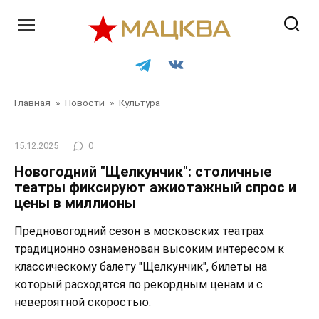
Перейти
к
контенту
Главная
»
Новости
»
Культура
15.12.2025
0
Новогодний "Щелкунчик": столичные
театры фиксируют ажиотажный спрос и
цены в миллионы
Предновогодний сезон в московских театрах
традиционно ознаменован высоким интересом к
классическому балету "Щелкунчик", билеты на
который расходятся по рекордным ценам и с
невероятной скоростью.