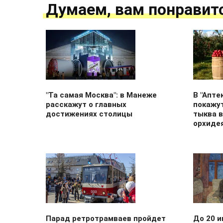
Думаем, вам понравит
"Та самая Москва": в Манеже
В "Апте
расскажут о главных
покажу
достижениях столицы
тыква в
орхиде
Парад ретротрамваев пройдет
До 20 и