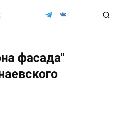
Е
на фасада"
наевского