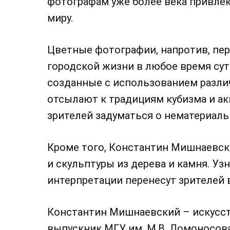
фотографам уже более века привле
миру.
Цветные фотографии, напротив, пе
городской жизни в любое время суто
созданные с использованием разли
отсылают к традициям кубизма и а
зрителей задуматься о нематериал
Кроме того, Константин Мишнаевс
и скульптуры из дерева и камня. У
интерпретации перенесут зрителей 
Константин Мишнаевский – искусст
выпускник МГУ им. М.В. Ломоносов