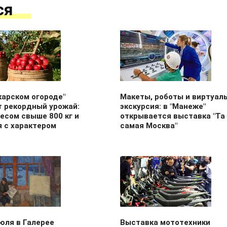
ся
карском огороде"
Макеты, роботы и виртуал
т рекордный урожай:
экскурсия: в "Манеже"
есом свыше 800 кг и
открывается выставка "Та
я с характером
самая Москва"
юля в Галерее
Выставка мототехники