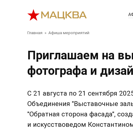
Перейти
к
А
контенту
Главная
»
Афиша мероприятий
Приглашаем на вы
фотографа и диза
С 21 августа по 21 сентября 2025
Объединения "Выставочные зал
"Обратная сторона фасада", соз
и искусствоведом Константино