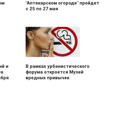
ом
"Аптекарском огороде" пройдет
с 25 по 27 мая
ий и
В рамках урбанистического
на
форума откроется Музей
ября
вредных привычек