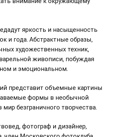
кать внимание к окружающему
редадут яркость и насыщенность
к и года. Абстрактные образы,
чных художественных техник,
кварельной живописи, побуждая
ьном и эмоциональном.
кий представит объемные картины
знаваемые формы в необычной
в мир безграничного творчества.
вовед, фотограф и дизайнер,
а, член Московского фотоклуба